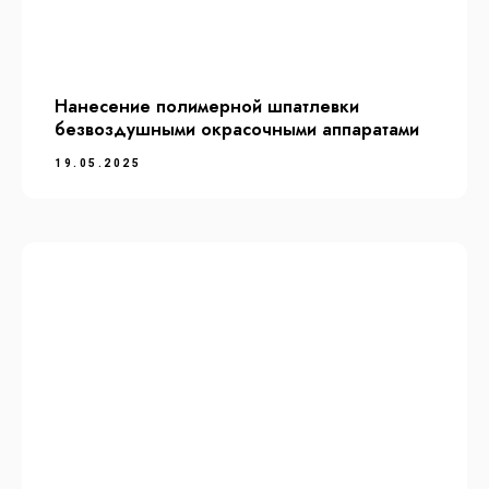
Удлинители наконечника
Смарт-Боксы
Покупателям
Нанесение полимерной шпатлевки
Видеообзоры
безвоздушными окрасочными аппаратами
Новости
19.05.2025
Гарантии
Документы
Реквизиты
ООО «Премиум Класс»
ОГРНИП 1046164050085
ИНН 6164230251
Юр адрес: 344011, г. Ростов-на-Дону,
пер. Доломановский, д.59/66
Контакты
+7 863 279 55 50
sales@premjet.ru
Ростов-на-Дону, ул. Портовая, 366