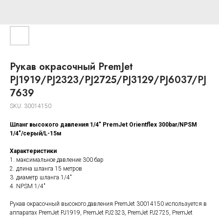
Рукав окрасочный PremJet
PJ1919/PJ2323/PJ2725/PJ3129/PJ6037/PJ
7639
SKU:
30014150
Шланг высокого давления 1/4" PremJet Orientflex 300bar/NPSM
1/4"/серый/L-15м
Характеристики
1. максимальное давление 300 бар
2. длина шланга 15 метров
3. диаметр шланга 1/4"
4. NPSM 1/4"
Рукав окрасочный высокого давления PremJet 30014150 используется в
аппаратах PremJet PJ1919, PremJet PJ2323, PremJet PJ2725, PremJet