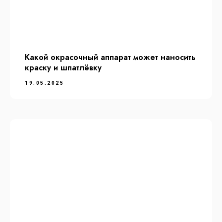
Какой окрасочный аппарат может наносить
краску и шпатлёвку
19.05.2025
Каталог
Электрические
Пневматические
Бензиновые
Ремкомплекты
Части блоков фильтрации
Электронные компоненты
Поршневые насосы
Безвоздушные краскопульты
Реверсивные сопла
Воздушныерукава и шланги