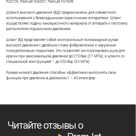
PJ3129, PremJet PJ6037, PremJet PJ7639
Шланги высокого давления (ВД) предназначены для совместного
использования с безвоздушными окрасочными аппаратами. Шланг
осуществляет подачу лакокрасочного материала от аппарата к пистолету-
распылителю под высоким давлением.
Шланг ВД представляет собой многожильный полиамидный рукав
Читайте отзывы о
высокого давления с двойным слоем фиброволокна и наружным
полиуретановым покрытием. Это позволяет эксплуатировать рука для
PremJet
краски при максимальном давлении до 270 бар (27 МПа), а шланги со
специальной конструкцией – до 530 бар (53 МПа).
Рукава низкого давления способны эффективно выполнять свои
функции при давлении в диапазоне 1 – 40 атмосфер
Используем PremJet 2323 уже несколько
Взял PremJet 2725 
месяцев — и аппарат полностью оправдал
покраски дачного до
ожидания. Работает стабильно, без
красил валиком – му
перебоев, даже при интенсивной нагрузке.
С этим аппаратом –
Краску наносит ровно, работает быстро,
дня управился с те
минимальный перерасход материалов.
неделя.
Виктор
Иван
Маляр, опыт работы 
Савельев
Руководитель малярной бригады, г.
Краснодар