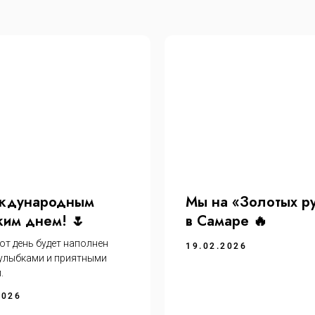
ждународным
Мы на «Золотых р
им днем! 🌷
в Самаре 🔥
от день будет наполнен
19.02.2026
 улыбками и приятными
.
2026