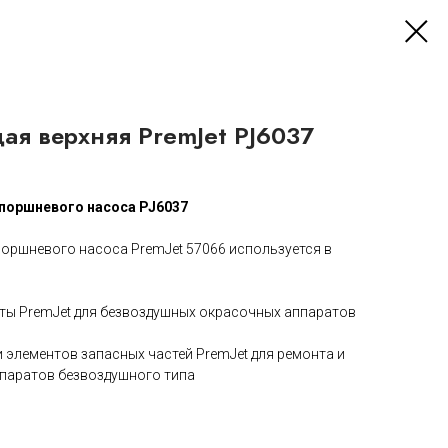
ая верхняя PremJet PJ6037
поршневого насоса PJ6037
оршневого насоса PremJet 57066 используется в
ты PremJet для безвоздушных окрасочных аппаратов
 элементов запасных частей PremJet для ремонта и
паратов безвоздушного типа