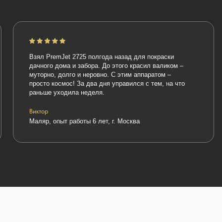
Взял PremJet 2725 полгода назад для покраски
Беру этот 
дачного дома и забора. До этого красил валиком –
Заправлял 
муторно, долго и неровно. С этим аппаратом –
тянет на у
просто космос! За два дня управился с тем, на что
крашу фаса
раньше уходила неделя.
Особо раду
фильтры н
Виктор
Сергей
Маляр, опыт работы 6 лет, г. Москва
Маляр-штук