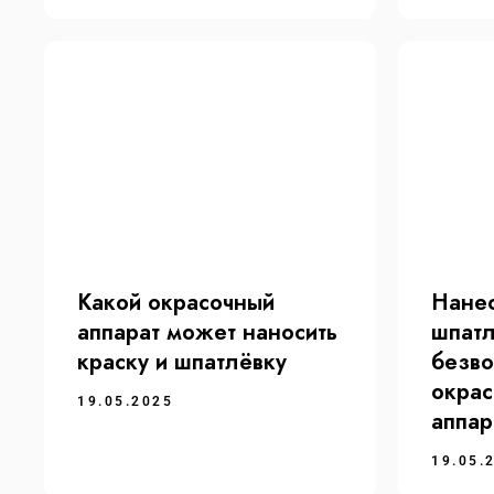
Какой окрасочный
Нане
Каталог
Пок
аппарат может наносить
шпат
краску и шпатлёвку
безв
Электрические
Видео
Пневматические
Новос
окра
19.05.2025
Бензиновые
Гаран
аппар
Ремкомплекты
Докум
Части блоков фильтрации
19.05.
Электронные компоненты