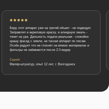
аппарат уже на третий объект - не подводит.
"Работаю с PremJet 19
и акриловую краску, и алкидную эмаль -
цены аппарат просто б
ра. Дальность подачи реальная - спокойно
объекты эконом-класса
д с земли, не таская аппарат по лесам.
домиков, подъездов. 
ет что не глохнет на вязких материалах и
ресурс, но для дачник
е забиваются после 2-3 ведер
выбор)
Александр
маляр, опыт работы 8 л
атур, опыт 12 лет, г. Волгодонск