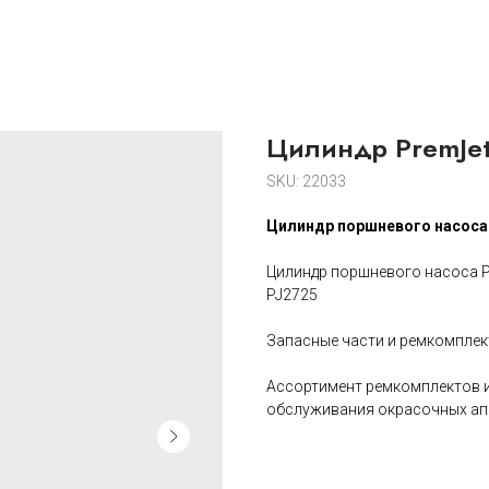
Цилиндр PremJet
SKU:
22033
Цилиндр поршневого насоса
Цилиндр поршневого насоса P
PJ2725
Запасные части и ремкомплек
Ассортимент ремкомплектов и
обслуживания окрасочных ап