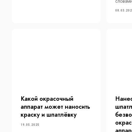
словами
08.03.20
Какой окрасочный
Нане
Каталог
Пок
аппарат может наносить
шпат
Электрические
Видео
краску и шпатлёвку
безв
Пневматические
Новос
окра
Бензиновые
Гаран
19.05.2025
аппар
Ремкомплекты
Докум