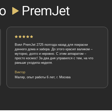
Взял PremJet 2725 полгода назад для покраски
Беру этот 
дачного дома и забора. До этого красил валиком –
Заправлял 
муторно, долго и неровно. С этим аппаратом –
тянет на у
просто космос! За два дня управился с тем, на что
крашу фаса
раньше уходила неделя.
Особо раду
фильтры н
Виктор
Маляр, опыт работы 6 лет, г. Москва
Сергей
Маляр-штук