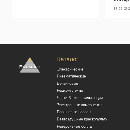
Части блоков фильтрации
19.05.20
Электронные компоненты
Поршневые насосы
Безвоздушные краскопульты
Реверсивные сопла
Воздушныерукава и шланги
Удлинители наконечника
Смарт-Боксы
Политика конфиденциальности
Польз