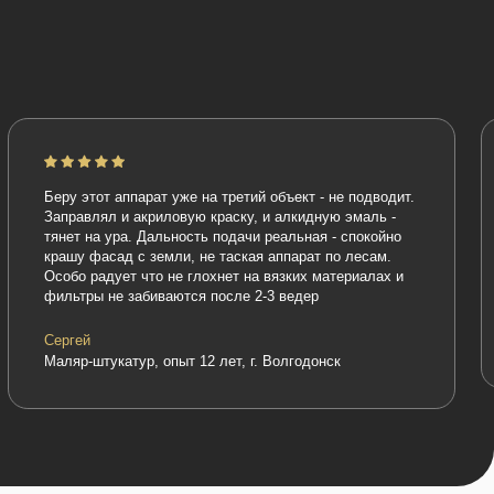
аппарат уже на третий объект - не подводит.
"Работаю с PremJet 19
и акриловую краску, и алкидную эмаль -
цены аппарат просто б
ра. Дальность подачи реальная - спокойно
объекты эконом-класса
д с земли, не таская аппарат по лесам.
домиков, подъездов. 
ет что не глохнет на вязких материалах и
ресурс, но для дачник
е забиваются после 2-3 ведер
выбор)
Александр
маляр, опыт работы 8 л
атур, опыт 12 лет, г. Волгодонск