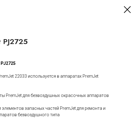
 PJ2725
 PJ2725
remJet 22033 используется в аппаратах PremJet
ты PremJet для безвоздушных окрасочных аппаратов
 элементов запасных частей PremJet для ремонта и
паратов безвоздушного типа