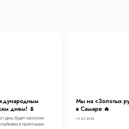
ждународным
Мы на «Золотых р
им днем! 🌷
в Самаре 🔥
от день будет наполнен
19.02.2026
 улыбками и приятными