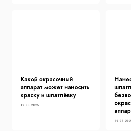
Какой окрасочный
Нане
Каталог
Пок
аппарат может наносить
шпат
Электрические
Видео
краску и шпатлёвку
безв
Пневматические
Новос
окра
Бензиновые
Гаран
19.05.2025
аппар
Ремкомплекты
Докум
Части блоков фильтрации
19.05.20
Электронные компоненты
Поршневые насосы