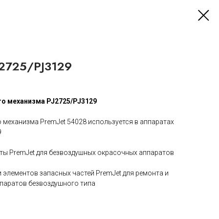
J2725/PJ3129
о механизма PJ2725/PJ3129
механизма PremJet 54028 используется в аппаратах
9
ты PremJet для безвоздушных окрасочных аппаратов
 элементов запасных частей PremJet для ремонта и
паратов безвоздушного типа