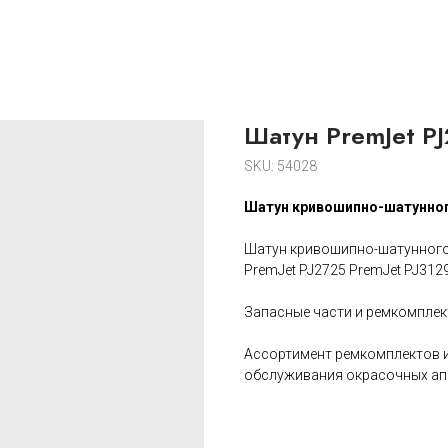
Шатун PremJet P
SKU:
54028
Шатун кривошипно-шатунног
Шатун кривошипно-шатунного 
PremJet PJ2725 PremJet PJ312
Запасные части и ремкомплек
Ассортимент ремкомплектов и
обслуживания окрасочных ап