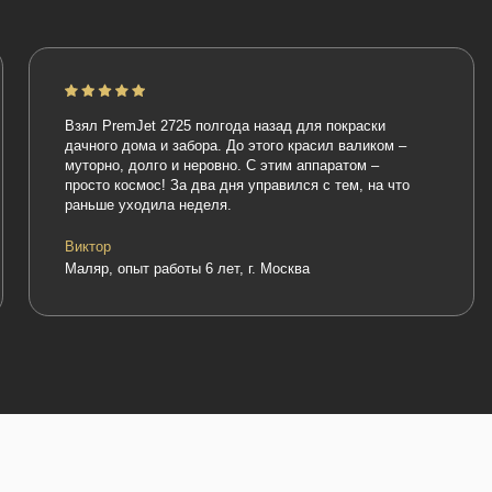
Взял PremJet 2725 полгода назад для покраски
Беру этот 
дачного дома и забора. До этого красил валиком –
Заправлял 
муторно, долго и неровно. С этим аппаратом –
тянет на у
просто космос! За два дня управился с тем, на что
крашу фаса
раньше уходила неделя.
Особо раду
фильтры н
Виктор
Маляр, опыт работы 6 лет, г. Москва
Сергей
Маляр-штук