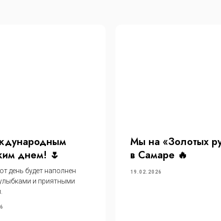
ждународным
Мы на «Золотых р
им днем! 🌷
в Самаре 🔥
от день будет наполнен
19.02.2026
 улыбками и приятными
.
26