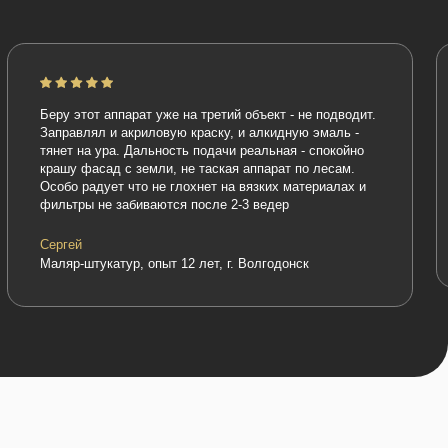
аппарат уже на третий объект - не подводит.
"Работаю с PremJet 19
и акриловую краску, и алкидную эмаль -
цены аппарат просто б
ра. Дальность подачи реальная - спокойно
объекты эконом-класса
д с земли, не таская аппарат по лесам.
домиков, подъездов. 
ет что не глохнет на вязких материалах и
ресурс, но для дачник
е забиваются после 2-3 ведер
выбор)
Александр
маляр, опыт работы 8 л
атур, опыт 12 лет, г. Волгодонск