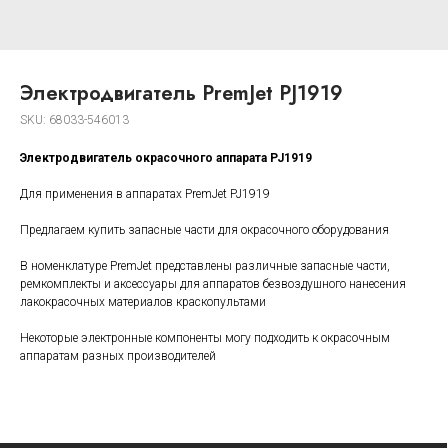
Электродвигатель PremJet PJ1919
SKU:
68033-546013
Электродвигатель окрасочного аппарата PJ1919
Для применения в аппаратах PremJet PJ1919
Предлагаем купить запасные части для окрасочного оборудования
В номенклатуре PremJet представлены различные запасные части,
ремкомплекты и аксессуары для аппаратов безвоздушного нанесения
лакокрасочных материалов краскопультами
Читайте отзывы о
Некоторые электронные компоненты могу подходить к окрасочным
PremJet
аппаратам разных производителей