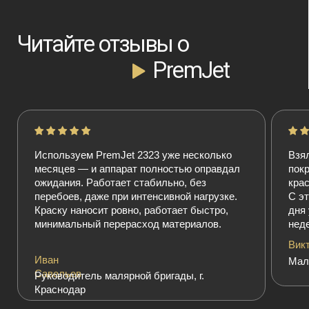
Используем PremJet 2323 уже несколько
Взял PremJet 2725 
месяцев — и аппарат полностью оправдал
покраски дачного до
ожидания. Работает стабильно, без
красил валиком – му
перебоев, даже при интенсивной нагрузке.
С этим аппаратом –
Краску наносит ровно, работает быстро,
дня управился с те
минимальный перерасход материалов.
неделя.
Виктор
Иван
Маляр, опыт работы 
Савельев
Руководитель малярной бригады, г.
Краснодар
Наши партнёры