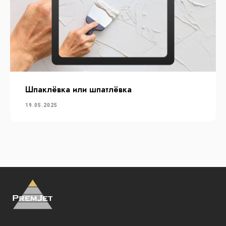
ИНН 6164230251
Юр адрес: 344011, г. Ростов-на-Дону,
пер. Доломановский, д.59/66
Контакты
+7 863 279 55 50
sales@premjet.ru
Ростов-на-Дону, ул. Портовая, 366
Шпаклёвка или шпатлёвка
19.05.2025
Обработка персональных данных
Пользовательское соглашение
Политика конфиденциальности
Сайт разработал