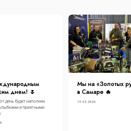
ждународным
Мы на «Золотых р
им днем! 🌷
в Самаре 🔥
от день будет наполнен
19.02.2026
 улыбками и приятными
.
26