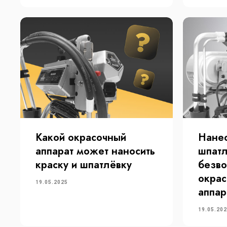
Какой окрасочный
Нане
Каталог
Пок
аппарат может наносить
шпат
Электрические
Видео
краску и шпатлёвку
безв
Пневматические
Новос
окра
Бензиновые
Гаран
19.05.2025
аппар
Ремкомплекты
Докум
Части блоков фильтрации
19.05.20
Электронные компоненты
Поршневые насосы