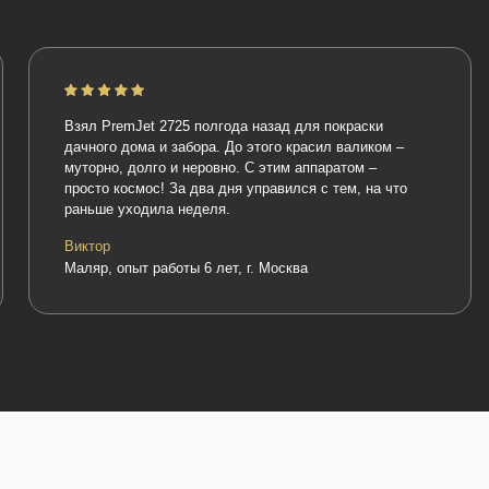
Взял PremJet 2725 полгода назад для покраски
Беру этот 
дачного дома и забора. До этого красил валиком –
Заправлял 
муторно, долго и неровно. С этим аппаратом –
тянет на у
просто космос! За два дня управился с тем, на что
крашу фаса
раньше уходила неделя.
Особо раду
фильтры н
Виктор
Маляр, опыт работы 6 лет, г. Москва
Сергей
Маляр-штук