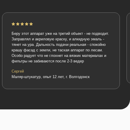
аппарат уже на третий объект - не подводит.
"Работаю с PremJet 19
и акриловую краску, и алкидную эмаль -
цены аппарат просто б
ра. Дальность подачи реальная - спокойно
объекты эконом-класса
д с земли, не таская аппарат по лесам.
домиков, подъездов. 
ет что не глохнет на вязких материалах и
ресурс, но для дачник
е забиваются после 2-3 ведер
выбор)
Александр
маляр, опыт работы 8 л
атур, опыт 12 лет, г. Волгодонск