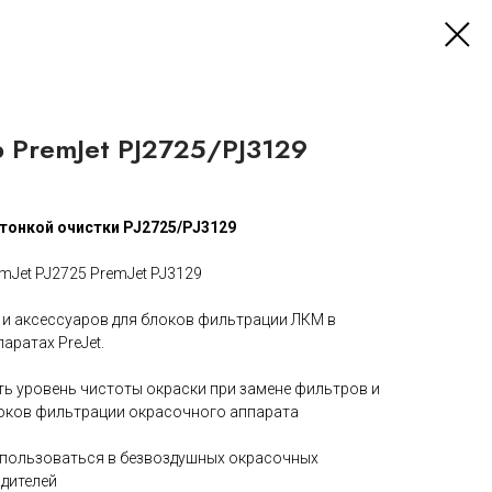
 PremJet PJ2725/PJ3129
 тонкой очистки PJ2725/PJ3129
mJet PJ2725 PremJet PJ3129
 и аксессуаров для блоков фильтрации ЛКМ в
аратах PreJet.
ть уровень чистоты окраски при замене фильтров и
оков фильтрации окрасочного аппарата
спользоваться в безвоздушных окрасочных
дителей